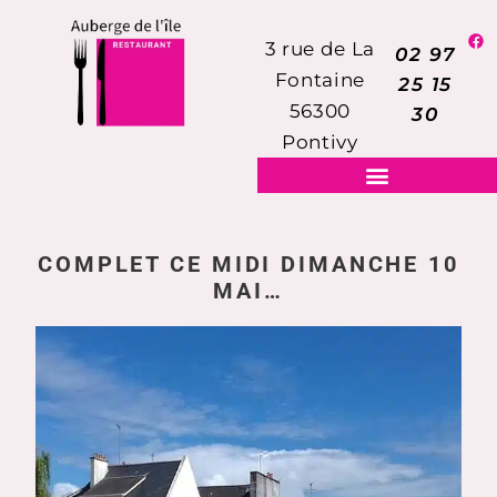
3 rue de La
02 97
Fontaine
25 15
56300
30
Pontivy
COMPLET CE MIDI DIMANCHE 10
MAI…